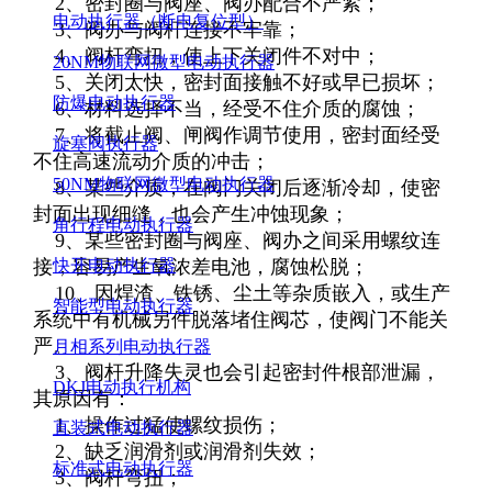
2、密封圈与阀座、阀办配合不严紧；
电动执行器（断电复位型）
3、阀办与阀杆连接不牢靠；
4、阀杆弯扭，使上下关闭件不对中；
20NM物联网微型电动执行器
5、关闭太快，密封面接触不好或早已损坏；
防爆电动执行器
6、材料选择不当，经受不住介质的腐蚀；
7、将截止阀、闸阀作调节使用，密封面经受
旋塞阀执行器
不住高速流动介质的冲击；
50NM物联网微型电动执行器
8、某些介质，在阀门关闭后逐渐冷却，使密
封面出现细缝，也会产生冲蚀现象；
角行程电动执行器
9、某些密封圈与阀座、阀办之间采用螺纹连
接，容易产生氧浓差电池，腐蚀松脱；
快开电动执行器
10、因焊渣、铁锈、尘土等杂质嵌入，或生产
智能型电动执行器
系统中有机械另件脱落堵住阀芯，使阀门不能关
严。
月相系列电动执行器
3、阀杆升降失灵也会引起密封件根部泄漏，
DKJ电动执行机构
其原因有：
1、操作过猛使螺纹损伤；
直装式电动执行器
2、缺乏润滑剂或润滑剂失效；
标准式电动执行器
3、阀杆弯扭；