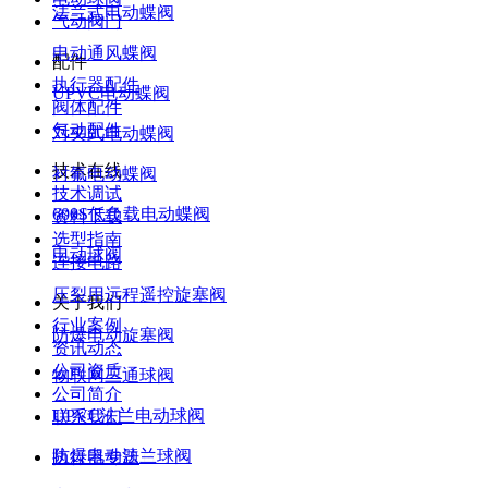
法兰式电动蝶阀
气动阀门
电动通风蝶阀
配件
执行器配件
UPVC电动蝶阀
阀体配件
气动配件
对夹式电动蝶阀
技术在线
衬氟电动蝶阀
技术调试
600S低负载电动蝶阀
资料下载
选型指南
电动球阀
连接电路
压裂用远程遥控旋塞阀
关于我们
行业案例
防爆电动旋塞阀
资讯动态
公司资质
物联网三通球阀
公司简介
UPVC法兰电动球阀
联系我们
防爆电动法兰球阀
执行器专题