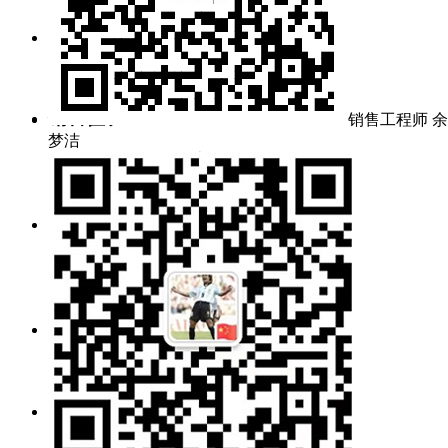
电话/传真：
027-60706976/60706977
销售值班：
销售工程师 余
梦洁
189 7295 5637（余女士）
139 7136 1285（冯先生）
售后服务：
134 0715 3645（范工）
138 0716 7192（吕工）
零件采购：
pur@gratcn.com
询价邮箱：