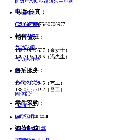
防爆电动O型超短法兰球阀
电话/传真：
气动阀门
气动调节阀
027-60706976/60706977
气动蝶阀
销售值班：
气动球阀
189 7295 5637（余女士）
139 7136 1285（冯先生）
气动执行器
售后服务：
配件
执行器配件
134 0715 3645（范工）
138 0716 7192（吕工）
阀体配件
零件采购：
气动配件
pur@gratcn.com
选型工具
询价邮箱：
Cv值在线计算
控制阀选型工具