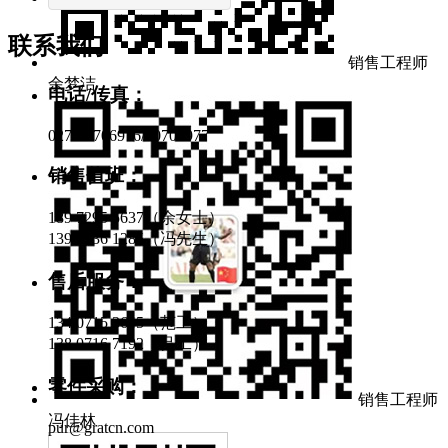
联系我们
销售工程师
余梦洁
电话/传真：
027-60706976/60706977
销售值班：
189 7295 5637（余女士）
139 7136 1285（冯先生）
售后服务：
134 0715 3645（范工）
138 0716 7192（吕工）
零件采购：
销售工程师
冯佳林
pur@gratcn.com