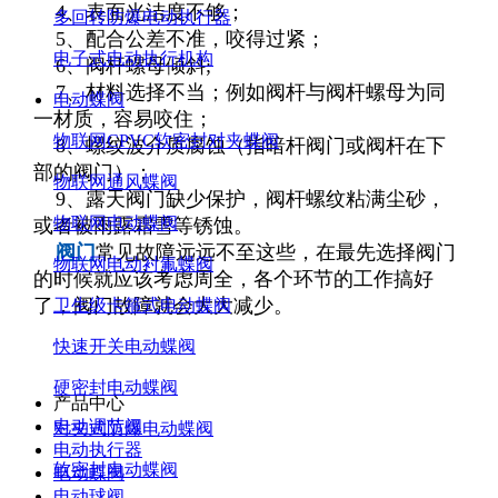
4、表面光洁度不够；
多回转防爆电动执行器
5、配合公差不准，咬得过紧；
电子式电动执行机构
6、阀杆螺母倾斜;
7、材料选择不当；例如阀杆与阀杆螺母为同
电动蝶阀
一材质，容易咬住；
物联网CPVC软密封对夹蝶阀
8、螺纹波介质腐蚀（指暗杆阀门或阀杆在下
部的阀门）；
物联网通风蝶阀
9、露天阀门缺少保护，阀杆螺纹粘满尘砂，
物联网电动蝶阀
或者被雨露霜雪等锈蚀。
阀门
常见故障远远不至这些，在最先选择阀门
物联网电动衬氟蝶阀
的时候就应该考虑周全，各个环节的工作搞好
了，阀门故障就会大大减少。
卫生级卡箍式电动蝶阀
快速开关电动蝶阀
硬密封电动蝶阀
产品中心
电动调节阀
对夹式防爆电动蝶阀
电动执行器
软密封电动蝶阀
电动蝶阀
电动球阀