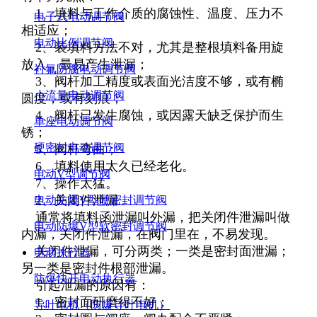
1、填料与工作介质的腐蚀性、温度、压力不
电子式电动调节阀
相适应；
电动比例调节阀
2、装填料方法不对，尤其是整根填料备用旋
放入，最易产生泄漏；
衬氟防腐电动调节阀
3、阀杆加工精度或表面光洁度不够，或有椭
小流量电动调节阀
圆度，或有刻痕；
4、阀杆已发生腐蚀，或因露天缺乏保护而生
单座电动调节阀
锈；
硬密封电动调节阀
5、阀杆弯曲；
6、填料使用太久已经老化。
电动V型调节阀
7、操作太猛。
2、关闭件泄漏
电动防爆V型硬密封调节阀
通常将填料函泄漏叫外漏，把关闭件泄漏叫做
电动防爆V型软密封调节阀
内漏，关闭件泄漏，在阀门里在，不易发现。
关闭件泄漏，可分两类；一类是密封面泄漏；
电动执行器
另一类是密封件根部泄漏。
防爆快开电动执行器
引起泄漏的原因有：
1、密封面研磨得不好；
导叶电机（防爆导叶电机）