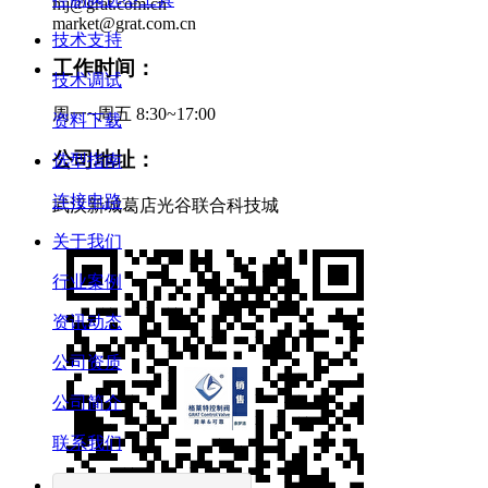
mj@grat.com.cn
market@grat.com.cn
技术支持
工作时间：
技术调试
周一~周五 8:30~17:00
资料下载
公司地址：
选型指南
连接电路
武汉新城葛店光谷联合科技城
关于我们
行业案例
资讯动态
公司资质
公司简介
联系我们