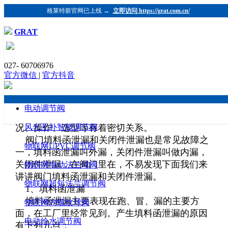
格莱特新官网已上线 →
立即访问 https://grat.com.cn/
GRAT
阀门常见故障
027- 60706976
发布时间：2018-08-17 浏览：1149 格莱特控制阀
官方微信
|
官方抖音
（https://www.grat.com.cn/）
阀门
在使用过程中，会出现各式各样的故障。
一般来说，一是与组成阀门零件有关，零件多常
电动调节阀
见故障多；二是与阀门的设计、制造、安装、工
况、操作、选型等有着密切关系。
风光互补智能调节阀
阀门填料函泄漏和关闭件泄漏也是常见故障之
物联网UPVC调节阀
一，填料函泄漏叫外漏，关闭件泄漏叫做内漏，
关闭件泄漏，在阀门里在，不易发现下面我们来
物联网电动法兰球阀
讲讲阀门填料函泄漏和关闭件泄漏。
物联网超短法兰调节阀
1、填料函泄漏
填料函泄漏主要表现在跑、冒、漏的主要方
物联网内螺纹球阀
面，在工厂里经常见到。产生填料函泄漏的原因
电动给水调节阀
有下列几点：