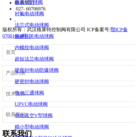
电动V型球阀
联系我们
027- 60706976
衬氟电动球阀
法兰式电动球阀
版权所有：武汉格莱特控制阀有限公司
ICP备案号:
鄂ICP备
07001464号-1
快速开关电动球阀
内螺纹电动球阀
首页
超短法兰电动球阀
硬密封电动防爆球阀
产品列表
硬密封电动球阀
电动三通球阀
技术支持
UPVC电动球阀
联系我们
电动真空V型球阀
精小型电动球阀
联系我们