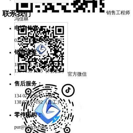
联系我们
销售工程师
冯佳林
电话/传真：
027-60706976/60706977
销售值班：
189 7295 5637（余女士）
139 7136 1285（冯先生）
官方微信
售后服务：
134 0715 3645（范工）
138 0716 7192（吕工）
零件采购：
pur@gratcn.com