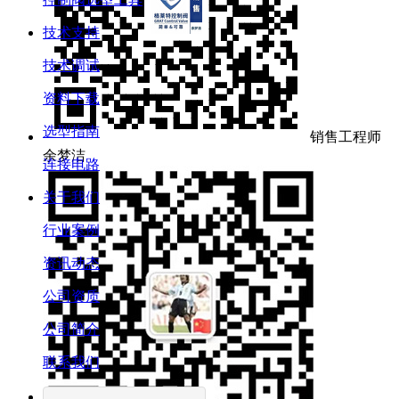
技术支持
技术调试
资料下载
选型指南
销售工程师
余梦洁
连接电路
关于我们
行业案例
资讯动态
公司资质
公司简介
联系我们