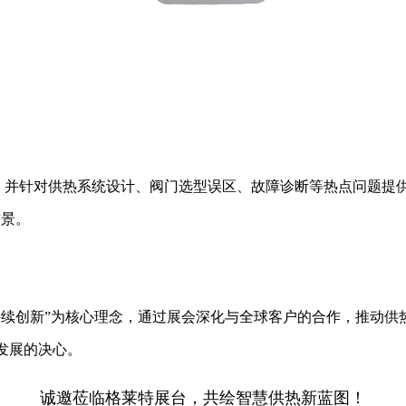
作，并针对供热系统设计、阀门选型误区、故障诊断等热点问题提
前景。
持续创新”为核心理念，通过展会深化与全球客户的合作，推动供
发展的决心。
诚邀莅临格莱特展台，共绘智慧供热新蓝图！