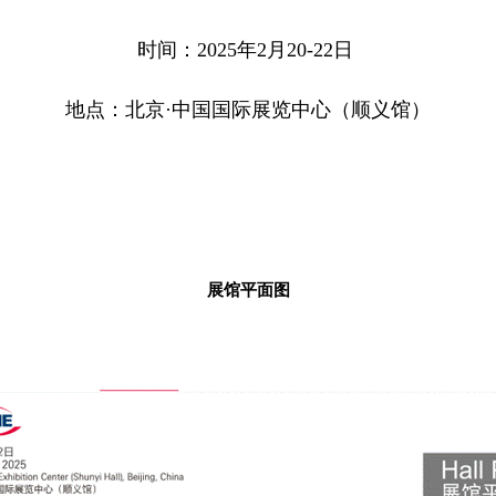
时间：2025年2月20-22日
地点：北京·中国国际展览中心（顺义馆）
展馆平面图