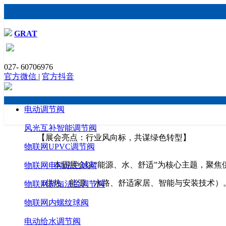
GRAT
5月20—22日，GRAT在北京中国供热展W3
027- 60706976
发布时间：2025-02-17 浏览：1290 格莱特控制阀（https://www.gra
官方微信
|
官方抖音
2025
年2月20日至22日，亚洲暖通行业年度盛会
电动调节阀
领域的领军企业，格莱特控制阀有限公司（GRAT）
风光互补智能调节阀
【展会亮点：行业风向标，共谋绿色转型】
物联网UPVC调节阀
本届展会以“能源、水、舒适”为核心主题，聚焦
物联网电动法兰球阀
（供热、能源、水路、舒适家居、智能与安装技术）
物联网超短法兰调节阀
物联网内螺纹球阀
电动给水调节阀