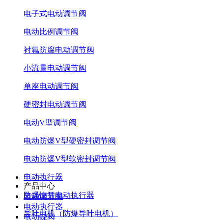
电子式电动调节阀
电动比例调节阀
衬氟防腐电动调节阀
小流量电动调节阀
单座电动调节阀
硬密封电动调节阀
电动V型调节阀
电动防爆V型硬密封调节阀
电动防爆V型软密封调节阀
电动执行器
产品中心
防爆快开电动执行器
电动调节阀
电动执行器
导叶电机（防爆导叶电机）
电动蝶阀