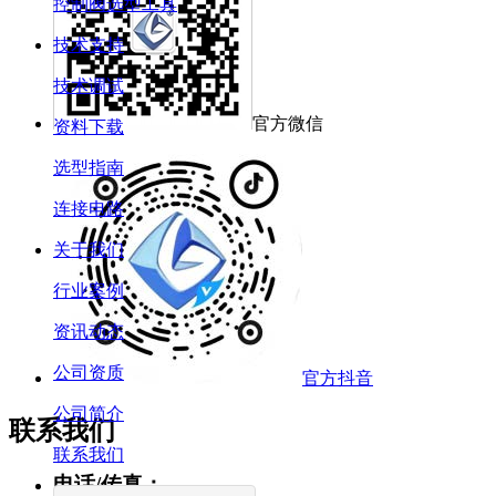
控制阀选型工具
技术支持
技术调试
官方微信
资料下载
选型指南
连接电路
关于我们
行业案例
资讯动态
公司资质
官方抖音
公司简介
联系我们
联系我们
电话/传真：