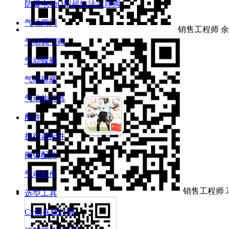
防爆电动O型超短法兰球阀
气动阀门
销售工程师 
气动调节阀
气动蝶阀
气动球阀
气动执行器
配件
执行器配件
阀体配件
气动配件
销售工程师 
选型工具
Cv值在线计算