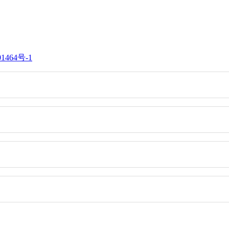
1464号-1